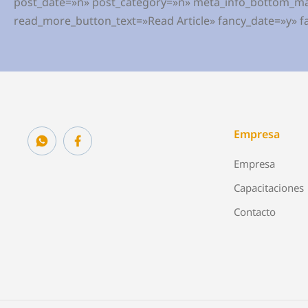
post_date=»n» post_category=»n» meta_info_bottom_ma
read_more_button_text=»Read Article» fancy_date=»y» f
Empresa
Empresa
Capacitaciones
Contacto