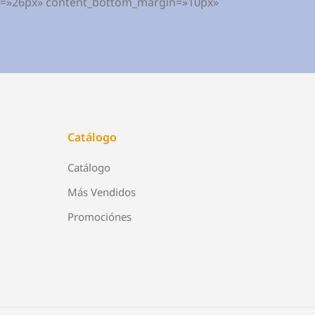
ht=»26px» content_bottom_margin=»10px»
Catálogo
Catálogo
Más Vendidos
Promociónes