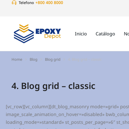
+800 400 8000
Telefono
Inicio
Catálogo
No
Home
Blog
Blog grid
4. Blog grid – classic
You are here:
4. Blog grid – classic
[vc_row][vc_column][dt_blog_masonry mode=»grid» pos
image_scale_animation_on_hover=»disabled» bwb_colum
loading_mode=»standard» st_posts_per_page=»6″ st_show