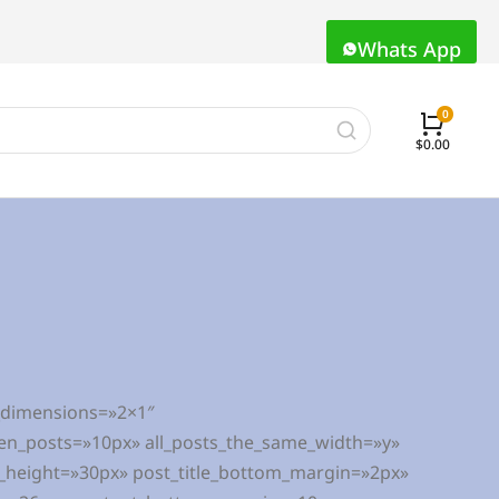
Whats App
$
0.00
_dimensions=»2×1″
en_posts=»10px» all_posts_the_same_width=»y»
ne_height=»30px» post_title_bottom_margin=»2px»