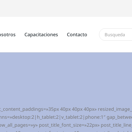
sotros
Capacitaciones
Contacto
t_content_paddings=»35px 40px 40px 40px» resized_image
ns=»desktop:2|h_tablet:2|v_tablet:2|phone:1″ gap_betwe
_all_pages=»y» post_title_font_size=»22px» post_title_li