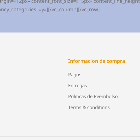
rgin=»12px» content_font_size=»15px» content_line_heig
ancy_categories=»y»][/vc_column][/vc_row]
Informacion de compra
Pagos
Entregas
Politicas de Reembolso
Terms & conditions