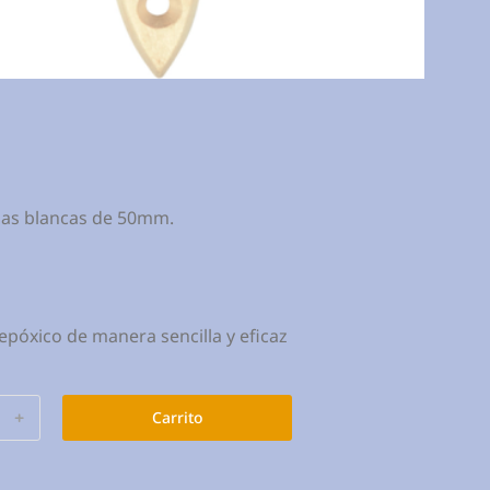
das blancas de 50mm.
epóxico de manera sencilla y eficaz
﹢
Carrito