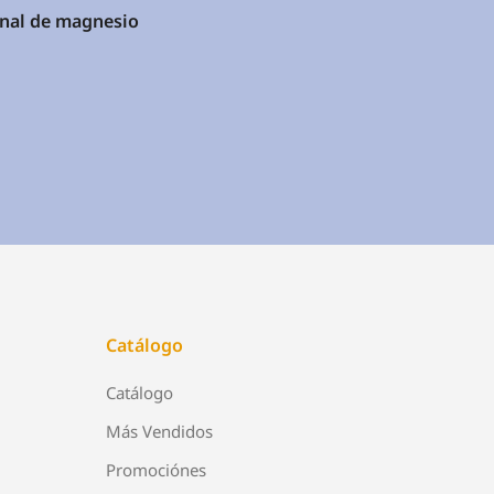
anal de magnesio
Ro
20
so
$
3
Catálogo
Catálogo
Más Vendidos
Promociónes