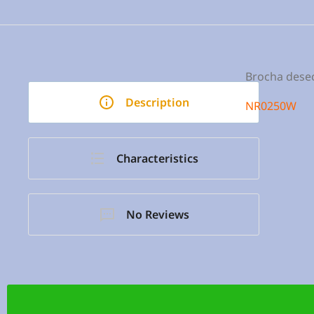
Brocha desec
Description
NR0250W
Characteristics
No Reviews