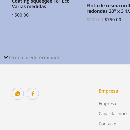
Coating squeegee 18" Eco
e
Flota de resina oril
Varias medidas
redondas 20" x 3 1/
$
500.00
$
900.00
$
750.00
Empresa
Empresa
Capacitaciones
Contacto