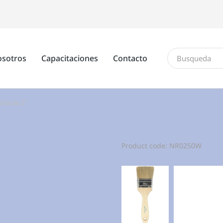
sotros
Capacitaciones
Contacto
cha de 2″
Product code: NR0250W