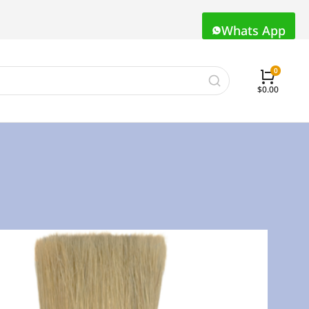
Whats App
$
0.00