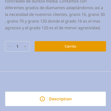
concreado de dureza media. Contamos con
diferentes grados de diamantes adaptándonos así a
la necesidad de nuestros clientes, grano 16, grano 30
, grano 70 y grano 120 donde el grado 16 es el mas
agresivo y el grado 120 es el de menor agresividad.
﹣
﹢
Carrito
Description