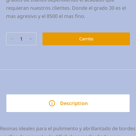
requieran nuestros clientes. Donde el grado 30 es el
mas agresivo y el 8500 el mas fino.
﹣
﹢
Carrito
Description
Resinas ideales para el pulimiento y abrillantado de bordes