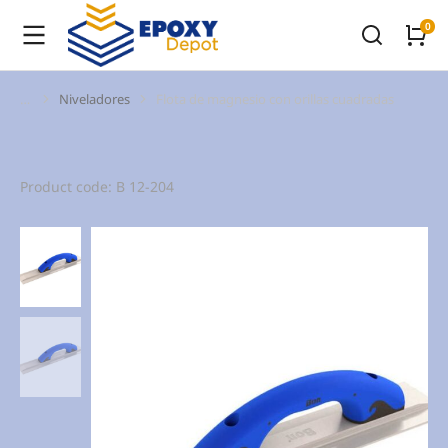
Niveladores
Flota de magnesio con orillas cuadradas
You are here:
Product code: B 12-204