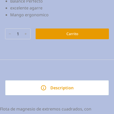
Balance Perfecto
excelente agarre
Mango ergonomico
﹣
﹢
Carrito
Description
Flota de magnesio de extremos cuadrados, con