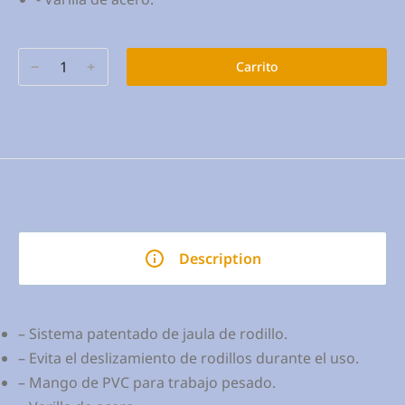
﹣
﹢
Carrito
Description
– Sistema patentado de jaula de rodillo.
– Evita el deslizamiento de rodillos durante el uso.
– Mango de PVC para trabajo pesado.